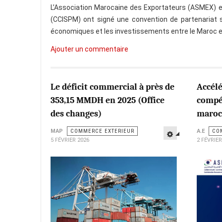
L’Association Marocaine des Exportateurs (ASMEX) e
(CCISPM) ont signé une convention de partenariat 
économiques et les investissements entre le Maroc et
Ajouter un commentaire
Le déficit commercial à près de
Accélé
353,15 MMDH en 2025 (Office
compét
des changes)
maroca
MAP
COMMERCE EXTERIEUR
A.E
CO
5 FÉVRIER 2026
2 FÉVRIER