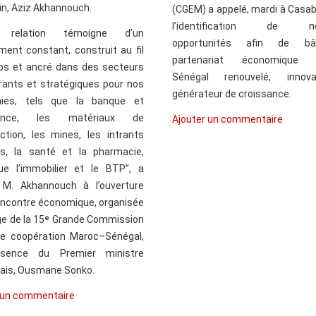
n, Aziz Akhannouch.
(CGEM) a appelé, mardi à Casab
l’identification de nou
e relation témoigne d’un
opportunités afin de bâ
ent constant, construit au fil
partenariat économique 
s et ancré dans des secteurs
Sénégal renouvelé, innov
rants et stratégiques pour nos
générateur de croissance.
ies, tels que la banque et
urance, les matériaux de
Ajouter un commentaire
ction, les mines, les intrants
es, la santé et la pharmacie,
ue l’immobilier et le BTP”, a
 M. Akhannouch à l’ouverture
encontre économique, organisée
e de la 15ᵉ Grande Commission
e coopération Maroc–Sénégal,
sence du Premier ministre
ais, Ousmane Sonko.
 un commentaire