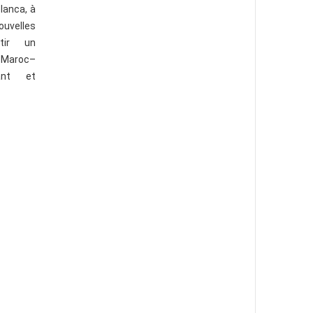
lanca, à
velles
tir un
Maroc–
ant et