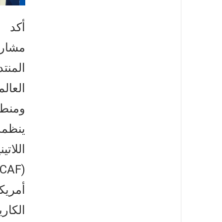
أكد 
مشار
المن
العال
ومنطق
ينظمه
اللات
أمريك
الكا