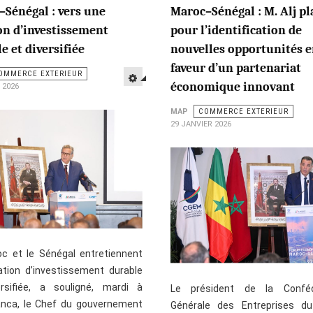
Sénégal : vers une
Maroc–Sénégal : M. Alj pl
on d’investissement
pour l’identification de
e et diversifiée
nouvelles opportunités 
faveur d’un partenariat
OMMERCE EXTERIEUR
économique innovant
 2026
MAP
COMMERCE EXTERIEUR
29 JANVIER 2026
c et le Sénégal entretiennent
ation d’investissement durable
rsifiée, a souligné, mardi à
Le président de la Conféd
nca, le Chef du gouvernement
Générale des Entreprises d