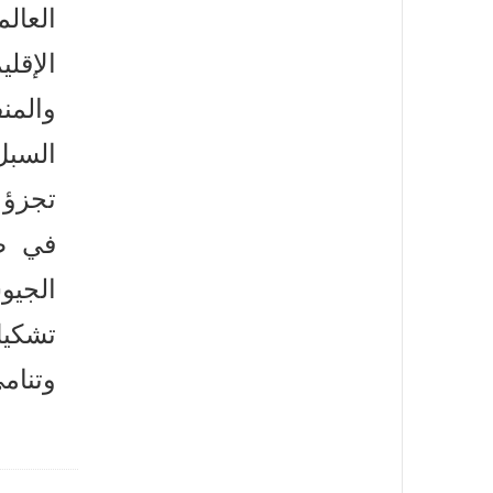
العال
الإق
والمن
السب
تجزؤ،
في ظ
الجي
تشك،
وتنام.