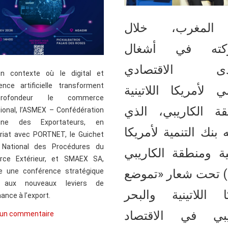
المغرب، خلال
كته في أشغال
تدى الاقتصادي
n contexte où le digital et
igence artificielle transforment
مي لأمريكا اللاتينية
ofondeur le commerce
ة الكاريبي، الذي
tional, l’ASMEX – Confédération
ine des Exportateurs, en
 بنك التنمية لأمريكا
riat avec PORTNET, le Guichet
 National des Procédures du
ينية ومنطقة الكاريبي
ce Extérieur, et SMAEX SA,
e une conférence stratégique
(CAF) تحت شعار «تموضع
 aux nouveaux leviers de
ا اللاتينية والبحر
ance à l’export.
ريبي في الاقتصاد
 un commentaire