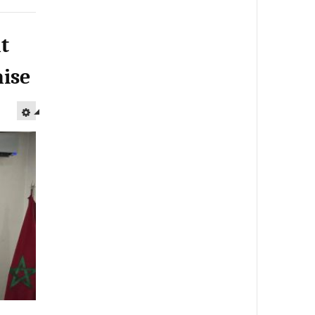
t
ise