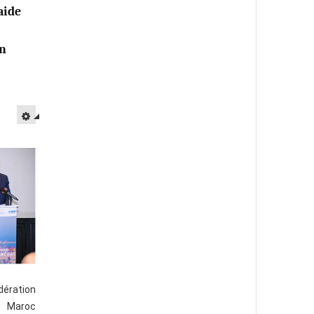
aide
en
ération
u Maroc