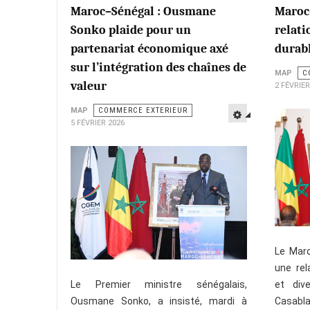
Maroc–Sénégal : Ousmane
Maroc–
Sonko plaide pour un
relati
partenariat économique axé
durabl
sur l’intégration des chaînes de
MAP
C
valeur
2 FÉVRIER
MAP
COMMERCE EXTERIEUR
5 FÉVRIER 2026
Le Maro
une rel
et dive
Le Premier ministre sénégalais,
Casabla
Ousmane Sonko, a insisté, mardi à