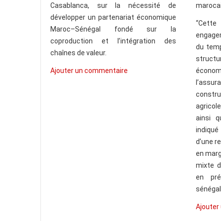
marocai
Casablanca, sur la nécessité de
développer un partenariat économique
“Cett
Maroc–Sénégal fondé sur la
engagem
coproduction et l’intégration des
du temp
chaînes de valeur.
structu
économ
Ajouter un commentaire
l’ass
constru
agricol
ainsi q
indiqué
d’une r
en marg
mixte d
en pré
sénégal
Ajouter