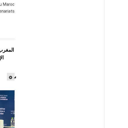
au Maroc
enariats
المغرب 
ال