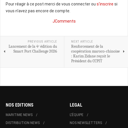
Pour réagir à ce post merci de vous connecter ou
s'inscrire
si
vous n'avez pas encore de compte.
JComments
PREVIOUS ARTICLE
NEXT ARTICLE
Lancement de la 4ᵉ édition du
Renforcement de la
Smart Port Challenge 2026
coopération maroco-chinoise
: Karim Zidane reçoit le
Président du CCPIT
NOS EDITIONS
LEGAL
MARITIME NEWS
L'ÉQUIPE
DISTRIBUTION NEWS
NOS NEWSLETTERS