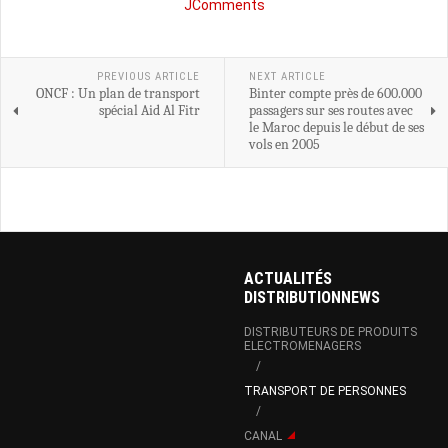
JComments
PREVIOUS ARTICLE
NEXT ARTICLE
ONCF : Un plan de transport
Binter compte près de 600.000
spécial Aid Al Fitr
passagers sur ses routes avec
le Maroc depuis le début de ses
vols en 2005
ACTUALITÉS
DISTRIBUTIONNEWS
DISTRIBUTEURS DE PRODUITS
ELECTROMENAGERS
TRANSPORT DE PERSONNES
CANAL