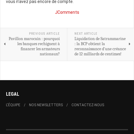
vous n'avez pas encore de compte.
JComments
PREVIOUS ARTICLE
NEXT ARTICLE
Pavillon marocain : pourquoi
Liquidation de Satrammarine
les banques rechignent à
: la BCP obtient la
financer les armateurs
reconnaissance d'une créance
nationaux?
de 12 milliards de centimes!
LEGAL
L'ÉQUIPE
NOS NEWSLETTERS
CONTACTEZ-NOUS