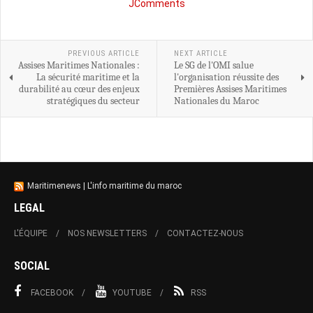
JComments
PREVIOUS ARTICLE
NEXT ARTICLE
Assises Maritimes Nationales :
Le SG de l'OMI salue
La sécurité maritime et la
l'organisation réussite des
durabilité au cœur des enjeux
Premières Assises Maritimes
stratégiques du secteur
Nationales du Maroc
Maritimenews | L'info maritime du maroc
LEGAL
L'ÉQUIPE
NOS NEWSLETTERS
CONTACTEZ-NOUS
SOCIAL
FACEBOOK
YOUTUBE
RSS