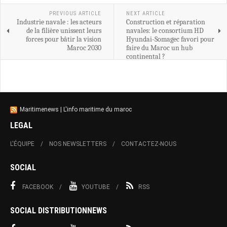
PREVIOUS ARTICLE
NEXT ARTICLE
Industrie navale : les acteurs
Construction et réparation
de la filière unissent leurs
navales: le consortium HD
forces pour bâtir la vision
Hyundai-Somagec favori pour
Maroc 2030
faire du Maroc un hub
continental ?
Maritimenews | L'info maritime du maroc
LEGAL
L'ÉQUIPE
NOS NEWSLETTERS
CONTACTEZ-NOUS
SOCIAL
FACEBOOK
YOUTUBE
RSS
SOCIAL DISTRIBUTIONNEWS