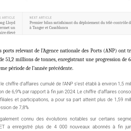
S ARTICLE
NEXT ARTICLE
pag-Lloyd
Premier bilan satisfaisant du déploiement du télé-contrôle 
permet un
à Tanger et Casablanca
aire élevé
es ports relevant de l’Agence nationale des Ports (ANP) ont tr
e 51,2 millions de tonnes, enregistrant une progression de 
ême période de l’année précédente.
le chiffre d’affaires cumulé de l’ANP s’est établi à environ 1,5 mil
 de 6,9% par rapport à fin juin 2024. Le chiffre d’affaires consol
iliales et participations, a pour sa part atteint plus de 1,59 mil
ession de 7,8%.
a également connu des évolutions notables sur certains segme
ET a enregistré plus de 4 000 nouveaux abonnés à fin jui