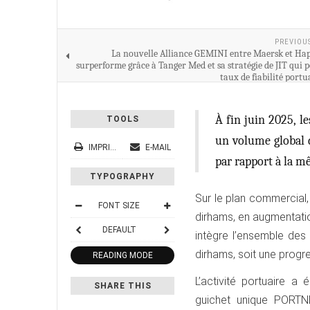
PREVIOU
La nouvelle Alliance GEMINI entre Maersk et Ha
surperforme grâce à Tanger Med et sa stratégie de JIT qui 
taux de fiabilité portu
À fin juin 2025, l
TOOLS
un volume global d
IMPRIMER
E-MAIL
par rapport à la m
TYPOGRAPHY
Sur le plan commercial, 
FONT SIZE
dirhams, en augmentation
DEFAULT
intègre l’ensemble des f
dirhams, soit une progr
READING MODE
L’activité portuaire 
SHARE THIS
guichet unique PORTN