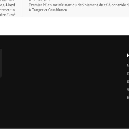
S ARTICLE
NEXT ARTICLE
pag-Lloyd
Premier bilan satisfaisant du déploiement du télé-contrôle 
permet un
à Tanger et Casablanca
aire élevé
M
D
B
G