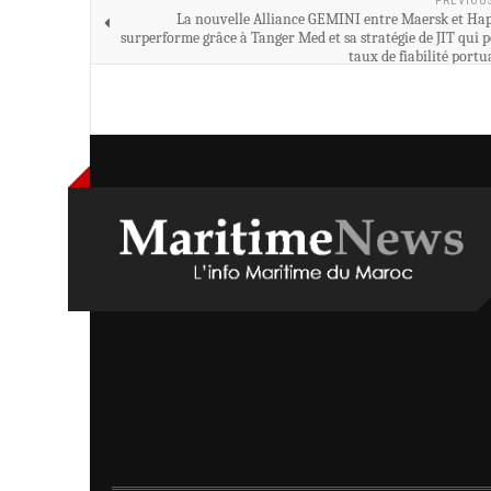
PREVIOU
La nouvelle Alliance GEMINI entre Maersk et Ha
surperforme grâce à Tanger Med et sa stratégie de JIT qui 
taux de fiabilité portu