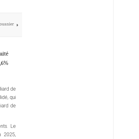
douanier
aité
6,6%
liard de
idé, qui
liard de
nts. Le
n 2025,