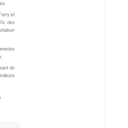
ues.
Ferry et
fic des
otaliser
imestre
e.
ssant de
millions
.