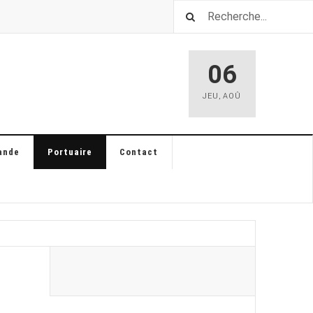
06
JEU
,
AOÛ
ande
Portuaire
Contact