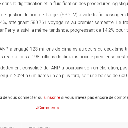
 dans la digitalisation et la fluidification des procédures logistiq
 de gestion du port de Tanger (SPGTV) a vu le trafic passagers 
0,4%, atteignant 580.761 voyageurs au premier semestre. Le tra
ar Ferry a suivi la même tendance, progressant de 14,2% pour t
l’ANP a engagé 123 millions de dirhams au cours du deuxième tr
es réalisations à 198 millions de dirhams pour le premier semestr
l’endettement consolidé de l’ANP a poursuivi son amélioration, pa
 en juin 2024 à 6 milliards un an plus tard, soit une baisse de 600 
ci de vous connecter ou
s'inscrire
si vous n'avez pas encore de compte
JComments